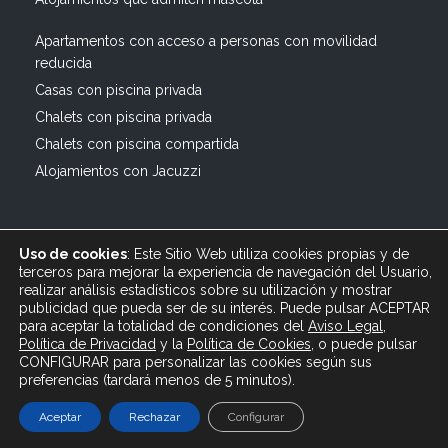
Apartamentos con acceso a personas con movilidad
reducida
Casas con piscina privada
Chalets con piscina privada
Chalets con piscina compartida
Alojamientos con Jacuzzi
Uso de cookies
: Este Sitio Web utiliza cookies propias y de
terceros para mejorar la experiencia de navegación del Usuario,
realizar análisis estadísticos sobre su utilización y mostrar
publicidad que pueda ser de su interés. Puede pulsar ACEPTAR
© 2019 All rights reserved Bagus Vacaciones :: Alquiler
para aceptar la totalidad de condiciones del
Aviso Legal
,
Turístico Vacacional en España, Andalucía, Cádiz ·
Política de Privacidad
y
la
Política
de Cookies
, o puede pulsar
info@bagusvacaciones.es · Tel.: 610 89 35 05 · Diseño
CONFIGURAR para personalizar las cookies según sus
preferencias (tardará menos de 5 minutos).
Web XSEO http://xseo.es
Aceptar
Rechazar
Configurar