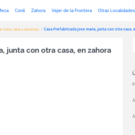
Meca
Conil
Zahora
Vejer de la Frontera
Otras Localidades
e meca, para 4 personas.
Casa Prefabricada jose maria, junta con otra casa, 
, junta con otra casa, en zahora
Ú
P
A
A