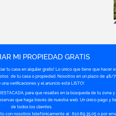
A
AR MI PROPIEDAD GRATIS
r tu casa en alquiler gratis! Lo único que tiene que hacer e
y fotos de tu casa o propiedad. Nosotros en un plazo de 48
una verificaciones y el anuncio está LISTO!
DESTACADA, para que resaltes en la búsqueda de tu zona y s
servas que haga través de nuestra web. Un único pago y tie
de todos los clientes.
o con nosotros telefónicamente al : 610.89.35.05 o por em