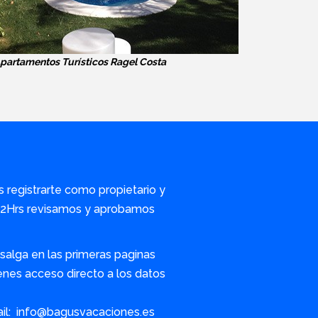
partamentos Turísticos Ragel Costa
s registrarte como propietario y
/72Hrs revisamos y aprobamos
alga en las primeras paginas
nes acceso directo a los datos
ail: info@bagusvacaciones.es