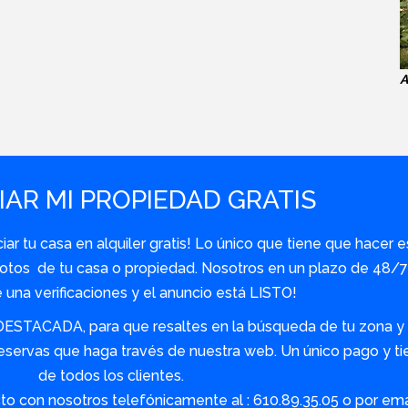
A
AR MI PROPIEDAD GRATIS
r tu casa en alquiler gratis! Lo único que tiene que hacer e
y fotos de tu casa o propiedad. Nosotros en un plazo de 48
una verificaciones y el anuncio está LISTO!
DESTACADA, para que resaltes en la búsqueda de tu zona y s
servas que haga través de nuestra web. Un único pago y tie
de todos los clientes.
o con nosotros telefónicamente al : 610.89.35.05 o por em