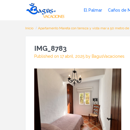
El Palmar
Caños de 
Inicio
Apartamento Mareta con terraza y vista mar a 50 metro de 
IMG_8783
Published on 17 abril, 2025 by BagusVacaciones