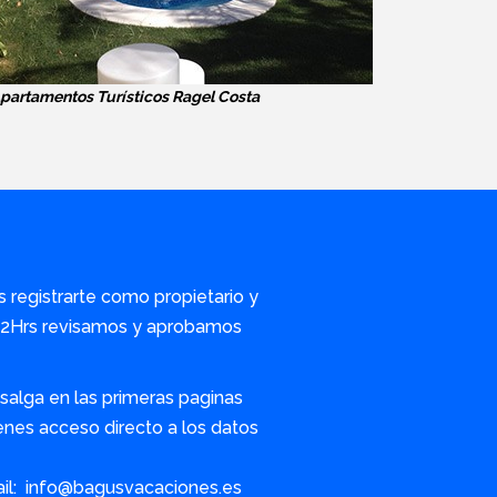
partamentos Turísticos Ragel Costa
s registrarte como propietario y
/72Hrs revisamos y aprobamos
alga en las primeras paginas
nes acceso directo a los datos
ail: info@bagusvacaciones.es