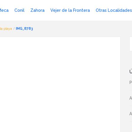
Meca
Conil
Zahora
Vejer de la Frontera
Otras Localidades
la playa
IMG_8783
Ú
P
A
A