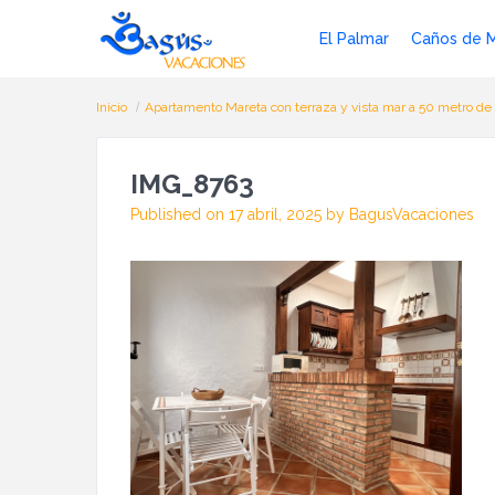
El Palmar
Caños de 
Inicio
Apartamento Mareta con terraza y vista mar a 50 metro de 
IMG_8763
Published on 17 abril, 2025 by BagusVacaciones